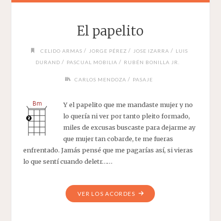
El papelito
/
/
/
CELIDO ARMAS
JORGE PÉREZ
JOSE IZARRA
LUIS
/
/
DURAND
PASCUAL MOBILIA
RUBÉN BONILLA JR.
/
CARLOS MENDOZA
PASAJE
Y el papelito que me mandaste mujer y no
lo quería ni ver por tanto pleito formado,
miles de excusas buscaste para dejarme ay
que mujer tan cobarde, te me fueras
enfrentado. Jamás pensé que me pagarías así, si vieras
lo que sentí cuando deletr……
"EL
VER LOS ACORDES
PAPELITO"