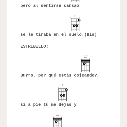
pero al sentirse cans
a
o
se le tiraba en el su
e
lo.(Bis)
ESTRIBILLO:
Burro, por qué estás coje
a
ndo?,
si a pie tú me d
e
jas y