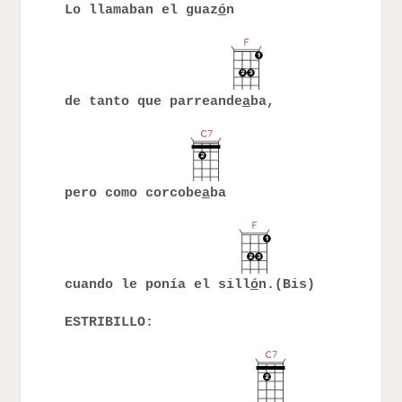
Lo llamaban el guaz
ó
n
de tanto que parreande
a
ba,
pero como corcobe
a
ba
cuando le ponía el sill
ó
n.(Bis)
ESTRIBILLO: