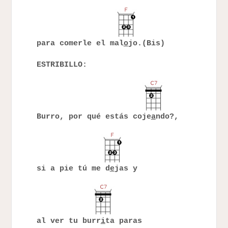
para comerle el mal
o
jo.(Bis)
ESTRIBILLO:
Burro, por qué estás coje
a
ndo?,
si a pie tú me d
e
jas y
al ver tu burr
i
ta paras