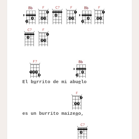
El b
u
rrito de mi abu
e
lo
es un burrito maize
a
o,