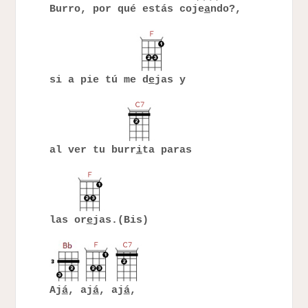
Burro, por qué estás coje
a
ndo?,
si a pie tú me d
e
jas y
al ver tu burr
i
ta paras
las or
e
jas.(Bis)
Aj
á
, aj
á
, aj
á
,