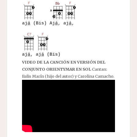
aj
á
(Bis) Aj
á
, aj
á
,
aj
á
, aj
á
(Bis)
VIDEO DE LA CANCIÓN EN VERSIÓN DEL
CONJUNTO ORIENTYMAR EN SOL
Cantan:
Eulis Marín (hijo del autor) y Carolina Camacho.