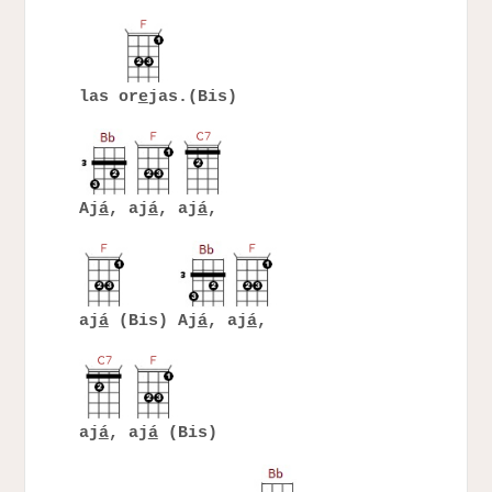
las or
e
jas.(Bis)
Aj
á
, aj
á
, aj
á
,
aj
á
(Bis) Aj
á
, aj
á
,
aj
á
, aj
á
(Bis)