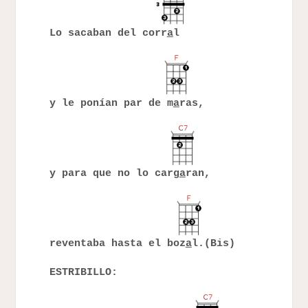
Lo sacaban del corr
a
l
y le ponían par de m
a
ras,
y para que no lo carg
a
ran,
reventaba hasta el boz
a
l.(Bis)
ESTRIBILLO: