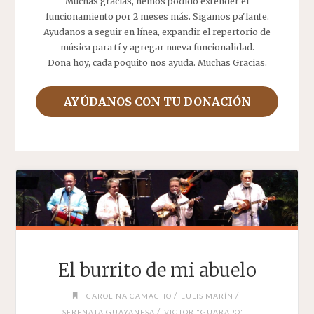
Muchas gracias, hemos podido extender el
funcionamiento por 2 meses más. Sigamos pa'lante.
Ayudanos a seguir en línea, expandir el repertorio de
música para tí y agregar nueva funcionalidad.
Dona hoy, cada poquito nos ayuda. Muchas Gracias.
AYÚDANOS CON TU DONACIÓN
El burrito de mi abuelo
/
/
CAROLINA CAMACHO
EULIS MARÍN
/
SERENATA GUAYANESA
VICTOR "GUARAPO"