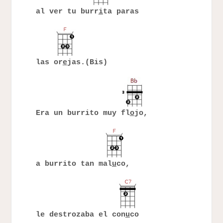
al ver tu burr
i
ta paras
las or
e
jas.(Bis)
Era un burrito muy fl
o
jo,
a burrito tan mal
u
co,
le destrozaba el con
u
co