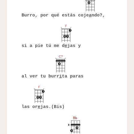
Burro, por qué estás coje
a
ndo?,
si a pie tú me d
e
jas y
al ver tu burr
i
ta paras
las or
e
jas.(Bis)