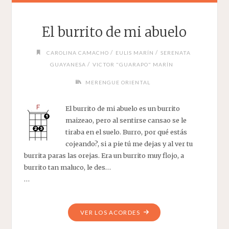
El burrito de mi abuelo
/
/
CAROLINA CAMACHO
EULIS MARÍN
SERENATA
/
GUAYANESA
VICTOR "GUARAPO" MARÍN
MERENGUE ORIENTAL
El burrito de mi abuelo es un burrito
maizeao, pero al sentirse cansao se le
tiraba en el suelo. Burro, por qué estás
cojeando?, si a pie tú me dejas y al ver tu
burrita paras las orejas. Era un burrito muy flojo, a
burrito tan maluco, le des…
…
"EL
VER LOS ACORDES
BURRITO