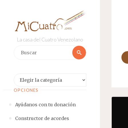
Saltar
al
contenido
La casa del Cuatro Venezolano
Buscar:
Buscar
Categorías
OPCIONES
Ayúdanos con tu donación
Constructor de acordes