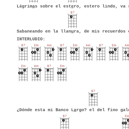
Lágrim
a
s sobre el est
e
ro, estero lindo, va 
Sabaneando en la llan
u
ra, de mis recuerdos 
INTERLUDIO:
¿Dónde esta mi Banco L
a
rgo? el del fino gal