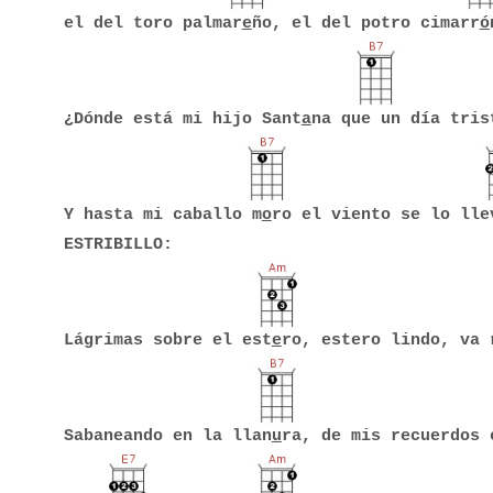
el del toro palmar
e
ño, el del potro cimarr
ó
¿Dónde está mi hijo Sant
a
na que un día tris
Y hasta mi caballo m
o
ro el viento se lo lle
ESTRIBILLO:
Lágrimas sobre el est
e
ro, estero lindo, va 
Sabaneando en la llan
u
ra, de mis recuerdos 