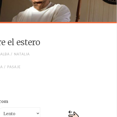
e el estero
/
EALBA
NATALIA
/
ZA
PASAJE
.com