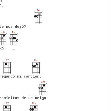
n,
te nos dej
ó
?
v
ó
.
reg
a
ndo mi canci
ó
n,
caminitos de La Uni
ó
n.