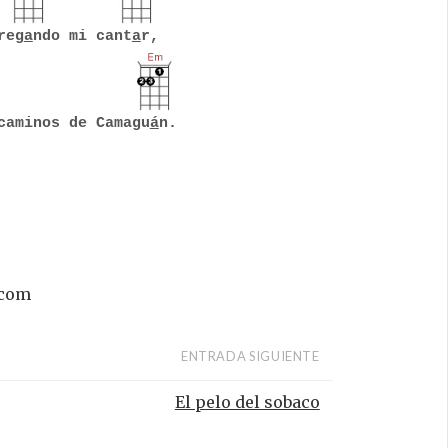
reg
a
ndo mi cant
a
r,
caminos de Camagu
á
n.
.com
ENTRADA SIGUIENTE
El pelo del sobaco