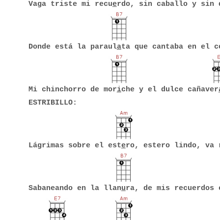
Vaga triste mi recu
e
rdo, sin caballo y sin 
Donde está la paraul
a
ta que cantaba en el c
Mi chinchorro de mor
i
che y el dulce cañaver
ESTRIBILLO:
Lágrimas sobre el est
e
ro, estero lindo, va 
Sabaneando en la llan
u
ra, de mis recuerdos 