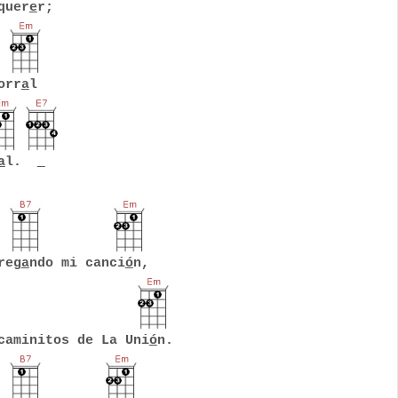
quer
e
r;
orr
a
l
a
l.
reg
a
ndo mi canci
ó
n,
caminitos de La Uni
ó
n.