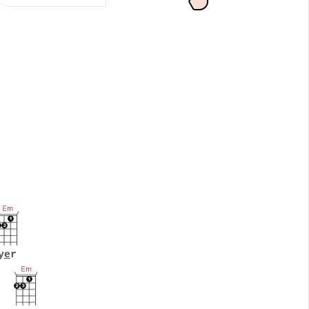
y
e
r