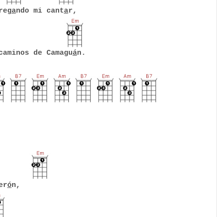
reg
a
ndo mi cant
a
r,
caminos de Camagu
á
n.
er
ó
n,