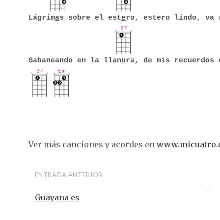
Lágrim
a
s sobre el est
e
ro, estero lindo, va 
Sabaneando en la llan
u
ra, de mis recuerdos 
Ver más canciones y acordes en
www.micuatro
ENTRADA ANTERIOR
Guayana es