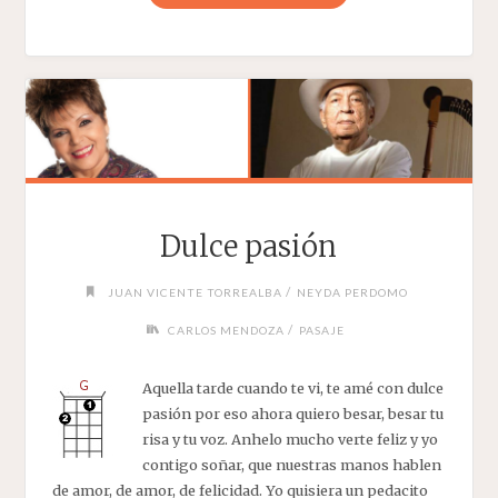
UN
ADIÓS
JOSÉ
TINEO"
Dulce pasión
/
JUAN VICENTE TORREALBA
NEYDA PERDOMO
/
CARLOS MENDOZA
PASAJE
Aquella tarde cuando te vi, te amé con dulce
pasión por eso ahora quiero besar, besar tu
risa y tu voz. Anhelo mucho verte feliz y yo
contigo soñar, que nuestras manos hablen
de amor, de amor, de felicidad. Yo quisiera un pedacito