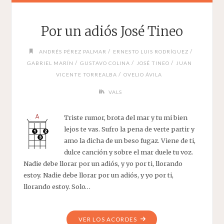
Por un adiós José Tineo
/
/
ANDRÉS PÉREZ PALMAR
ERNESTO LUIS RODRÍGUEZ
/
/
/
GABRIEL MARÍN
GUSTAVO COLINA
JOSÉ TINEO
JUAN
/
VICENTE TORREALBA
OVELIO ÁVILA
VALS
Triste rumor, brota del mar y tu mi bien
lejos te vas. Sufro la pena de verte partir y
amo la dicha de un beso fugaz. Viene de ti,
dulce canción y sobre el mar duele tu voz.
Nadie debe llorar por un adiós, y yo por ti, llorando
estoy. Nadie debe llorar por un adiós, y yo por ti,
llorando estoy. Solo…
"POR
VER LOS ACORDES