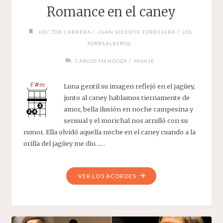
Romance en el caney
/
/
HECTOR CABRERA
JUAN VICENTE TORREALBA
LOS
TORREALBEROS
/
CARLOS MENDOZA
PASAJE
Luna gentil su imagen reflejó en el jagüey,
junto al caney hablamos tiernamente de
amor, bella ilusión en noche campesina y
sensual y el morichal nos arrulló con su
rumor. Ella olvidó aquella noche en el caney cuando a la
orilla del jagüey me dio……
"ROMANCE
VER LOS ACORDES
EN
EL
CANEY"