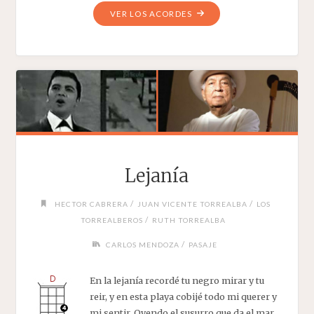
"CAMINOS
VER LOS ACORDES
DE
MI
PATRIA"
Lejanía
/
/
HECTOR CABRERA
JUAN VICENTE TORREALBA
LOS
/
TORREALBEROS
RUTH TORREALBA
/
CARLOS MENDOZA
PASAJE
En la lejanía recordé tu negro mirar y tu
reir, y en esta playa cobijé todo mi querer y
mi sentir. Oyendo el susurro que da el mar,