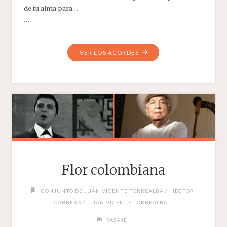
de tu alma para…
…
"DULCE
VER LOS ACORDES
PASIÓN"
Flor colombiana
/
CONJUNTO DE JUAN VICENTE TORREALBA
HECTOR
/
CABRERA
JUAN VICENTE TORREALBA
PASAJE