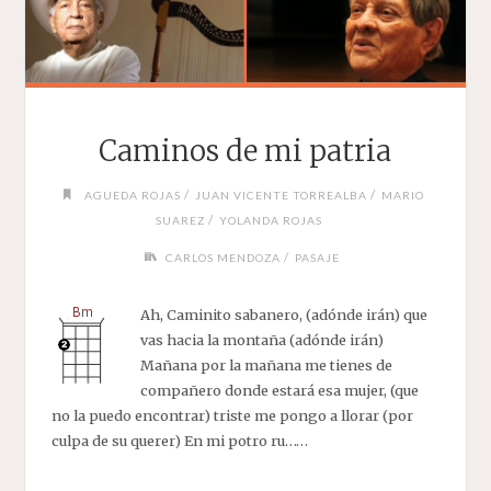
Caminos de mi patria
/
/
AGUEDA ROJAS
JUAN VICENTE TORREALBA
MARIO
/
SUAREZ
YOLANDA ROJAS
/
CARLOS MENDOZA
PASAJE
Ah, Caminito sabanero, (adónde irán) que
vas hacia la montaña (adónde irán)
Mañana por la mañana me tienes de
compañero donde estará esa mujer, (que
no la puedo encontrar) triste me pongo a llorar (por
culpa de su querer) En mi potro ru……