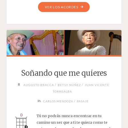
"GUADALUPANA"
VER LOS ACORDES
Soñando que me quieres
/
/
AUGUSTO BRACCA
BETSY NÚÑEZ
JUAN VICENTE
TORREALBA
/
CARLOS MENDOZA
PASAJE
Tú no podrás nunca encontrar en tu
camino un ser que a ti te quiera como te