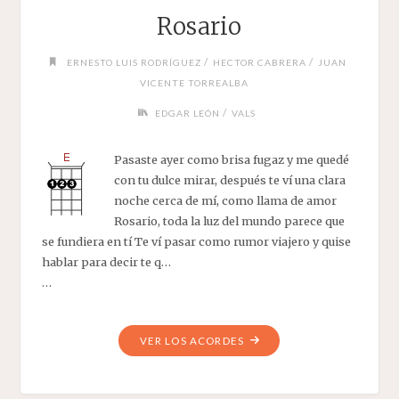
Rosario
/
/
ERNESTO LUIS RODRÍGUEZ
HECTOR CABRERA
JUAN
VICENTE TORREALBA
/
EDGAR LEÓN
VALS
Pasaste ayer como brisa fugaz y me quedé
con tu dulce mirar, después te ví una clara
noche cerca de mí, como llama de amor
Rosario, toda la luz del mundo parece que
se fundiera en tí Te ví pasar como rumor viajero y quise
hablar para decir te q…
…
"ROSARIO"
VER LOS ACORDES