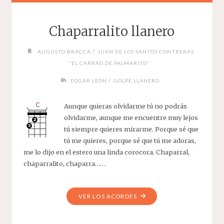
Chaparralito llanero
/
AUGUSTO BRACCA
JUÁN DE LOS SANTOS CONTRERAS
“EL CARRAO DE PALMARITO”
/
EDGAR LEÓN
GOLPE LLANERO
Aunque quieras olvidarme tú no podrás
olvidarme, aunque me encuentre muy lejos
tú siempre quieres mirarme. Porque sé que
tú me quieres, porque sé que tú me adoras,
me lo dijo en el estero una linda corocora. Chaparral,
chaparralito, chaparra……
"CHAPARRALITO
VER LOS ACORDES
LLANERO"