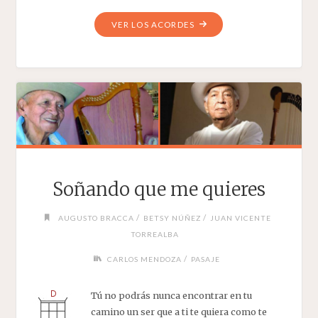
"TRAIGO
VER LOS ACORDES
POLVO
DEL
CAMINO"
Soñando que me quieres
/
/
AUGUSTO BRACCA
BETSY NÚÑEZ
JUAN VICENTE
TORREALBA
/
CARLOS MENDOZA
PASAJE
Tú no podrás nunca encontrar en tu
camino un ser que a ti te quiera como te