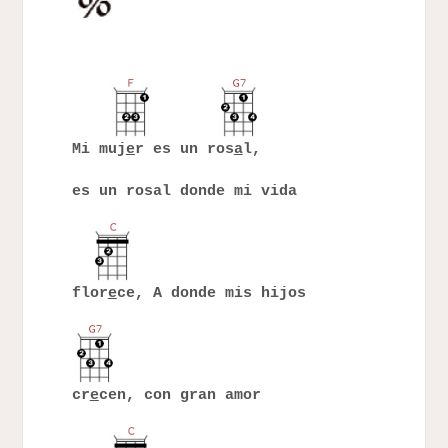
Mi muj
e
r es un ros
a
l,
es un rosal donde mi vida
flor
e
ce, A donde mis hijos
cr
e
cen, con gran amor