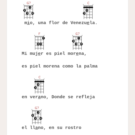
m
i
o, una flor de Venezu
e
la.
Mi muj
e
r es piel mor
e
na,
es piel morena como la palma
en ver
a
no, Donde se refleja
el ll
a
no, en su rostro