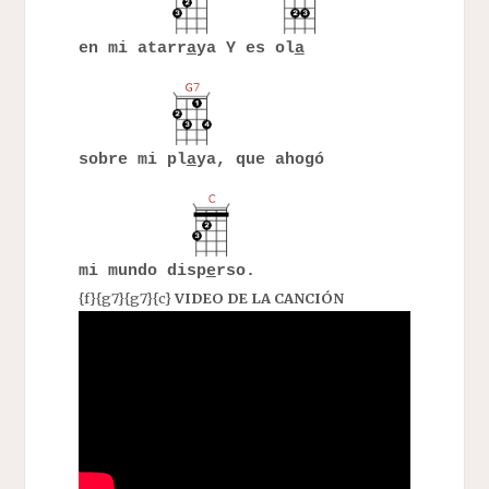
en mi atarr
a
ya Y es ol
a
sobre mi pl
a
ya, que ahogó
mi mundo disp
e
rso.
{f}{g7}{g7}{c}
VIDEO DE LA CANCIÓN