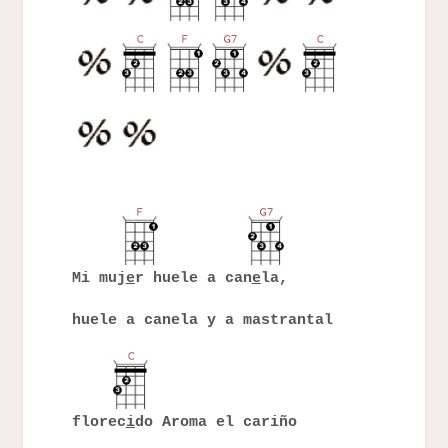
Mi muj
e
r huele a can
e
la,
huele a canela y a mastrantal
florec
i
do Aroma el cariño