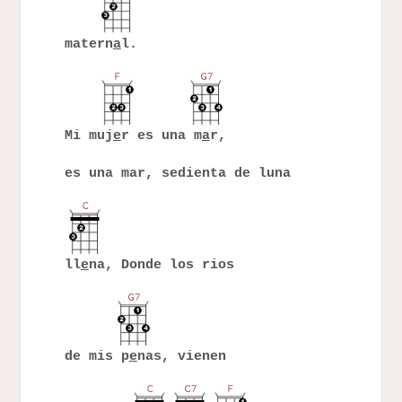
matern
a
l.
Mi muj
e
r es una m
a
r,
es una mar, sedienta de luna
ll
e
na, Donde los rios
de mis p
e
nas, vienen