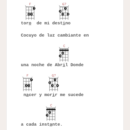
tor
o
de mi dest
i
no
Cocuyo de luz cambiante en
una noche de Abr
i
l Donde
n
a
cer y mor
i
r me sucede
a cada inst
a
nte.