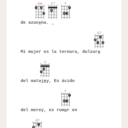
de azuc
e
na.
Mi mujer es la ternura, dulzur
a
del mataj
e
y, Es ácido
del merey, es rum
o
r en