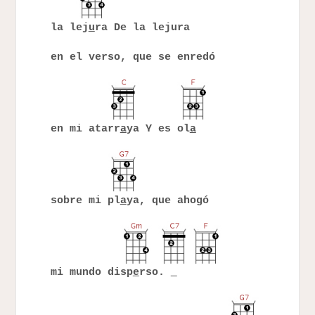
la lej
u
ra De la lejura
en el verso, que se enredó
en mi atarr
a
ya Y es ol
a
sobre mi pl
a
ya, que ahogó
mi mundo disp
e
rso.