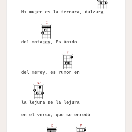
Mi mujer es la ternura, dulzur
a
del mataj
e
y, Es ácido
del merey, es rum
o
r en
la lej
u
ra De la lejura
en el verso, que se enredó