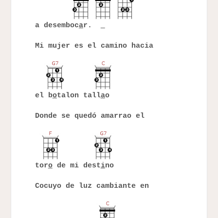
a desemboc
a
r.
Mi mujer es el camino hacia
el b
o
talon tall
a
o
Donde se quedó amarrao el
tor
o
de mi dest
i
no
Cocuyo de luz cambiante en