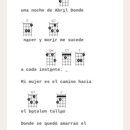
una noche de Abr
i
l Donde
n
a
cer y mor
i
r me sucede
a cada inst
a
nte.
Mi mujer es el camino hacia
el b
o
talon tall
a
o
Donde se quedó amarrao el