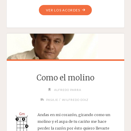
"AGUILA
VER LOS ACORDES
VIEJA
LLANERA"
Como el molino
ALFREDO PARRA
/
PASAJE
WILFREDO DÍAZ
Andas en mi corazón, girando como un
molino y el aspa de tu cariño me hace
perder la razón por ésto quiero llevarte