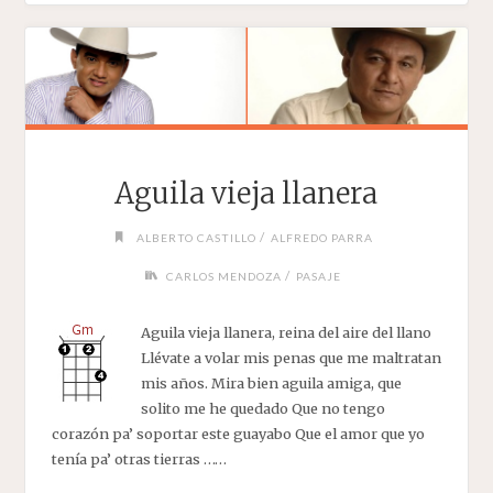
Aguila vieja llanera
/
ALBERTO CASTILLO
ALFREDO PARRA
/
CARLOS MENDOZA
PASAJE
Aguila vieja llanera, reina del aire del llano
Llévate a volar mis penas que me maltratan
mis años. Mira bien aguila amiga, que
solito me he quedado Que no tengo
corazón pa’ soportar este guayabo Que el amor que yo
tenía pa’ otras tierras ……