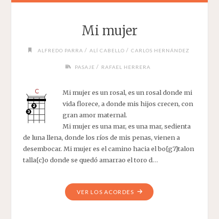
Mi mujer
/
/
ALFREDO PARRA
ALÍ CABELLO
CARLOS HERNÁNDEZ
/
PASAJE
RAFAEL HERRERA
Mi mujer es un rosal, es un rosal donde mi
vida florece, a donde mis hijos crecen, con
gran amor maternal.
Mi mujer es una mar, es una mar, sedienta
de luna llena, donde los ríos de mis penas, vienen a
desembocar. Mi mujer es el camino hacia el bo{g7}talon
talla{c}o donde se quedó amarrao el toro d…
"MI
VER LOS ACORDES
MUJER"