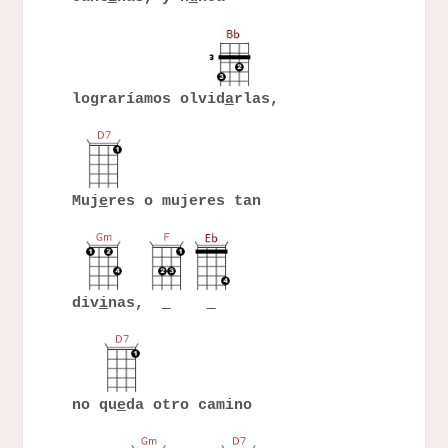
lograríamos olvid
a
rlas,
Muj
e
res o mujeres tan
div
i
nas,
no qu
e
da otro camino