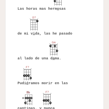
Las horas mas herm
o
sas
de mi v
i
da, las he pasado
al lado de una d
a
ma.
Pudi
é
ramos morir en las
cant
i
nas, y n
u
nca