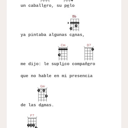
un caball
e
ro, su p
e
lo
ya pintaba algunas c
a
nas,
me dijo: le supl
i
co compañ
e
ro
que no hable en mi presencia
de las d
a
mas.