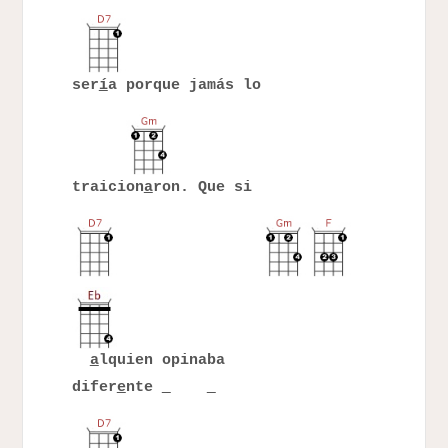
ser
í
a porque jamás lo
traicion
a
ron. Que si
a
lquien opinaba
difer
e
nte