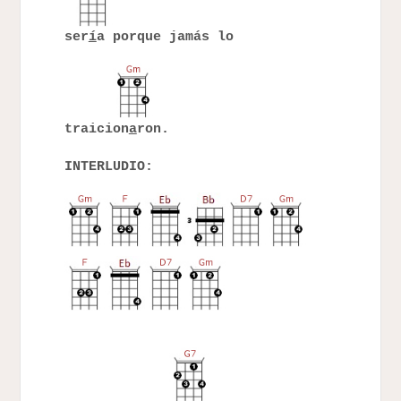
ser
í
a porque jamás lo
traicion
a
ron.
INTERLUDIO: