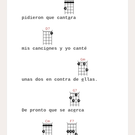
pidieron que cant
a
ra
mis canci
o
nes y yo canté
unas dos en contra de
e
llas.
De pronto que se ac
e
rca