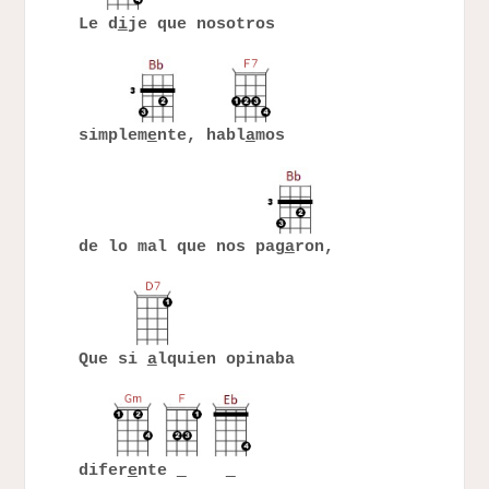
Le d
i
je que nosotros
simplem
e
nte, habl
a
mos
de lo mal que nos pag
a
ron,
Que si
a
lquien opinaba
difer
e
nte