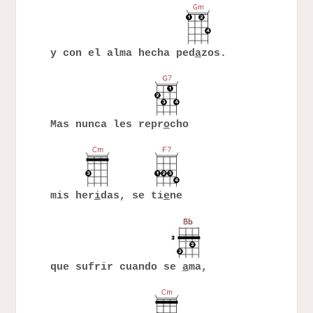
y con el alma hecha ped
a
zos.
Mas nunca les repr
o
cho
mis her
i
das, se ti
e
ne
que sufrir cuando se
a
ma,