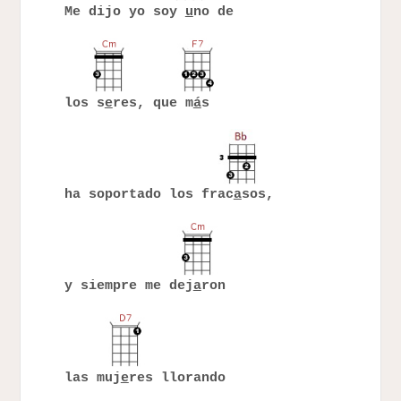
Me dijo yo soy
u
no de
los s
e
res, que m
á
s
ha soportado los frac
a
sos,
y siempre me dej
a
ron
las muj
e
res llorando