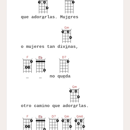
que ador
a
rlas. Muj
e
res
o mujeres tan div
i
nas,
no qu
e
da
otro camino que ador
a
rlas.