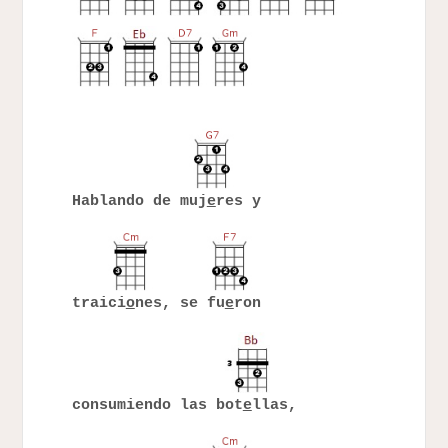
Hablando de muj
e
res y
traici
o
nes, se fu
e
ron
consumiendo las bot
e
llas,