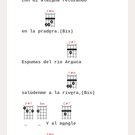
con mi alaz
a
na retozando
en la prad
e
ra.(Bis)
Espumas del rio Ar
a
uca
salúdenme a la riv
e
ra,(Bis)
Y al m
a
ngle