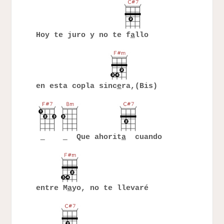
Hoy te juro y no te f
a
llo
en esta copla sinc
e
ra,(Bis)
Que ahorit
a
cuando
entre M
a
yo, no te llevaré