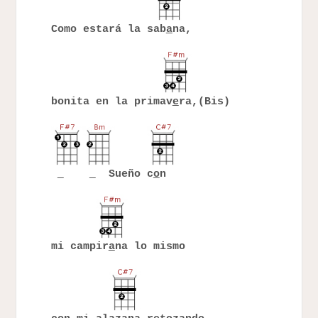
Como estará la sab
a
na,
bonita en la primav
e
ra,(Bis)
Sueño c
o
n
mi campir
a
na lo mismo