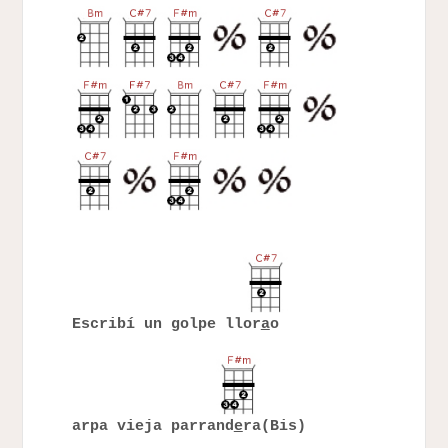
Escribí un golpe llor
a
o
arpa vieja parrand
e
ra(Bis)