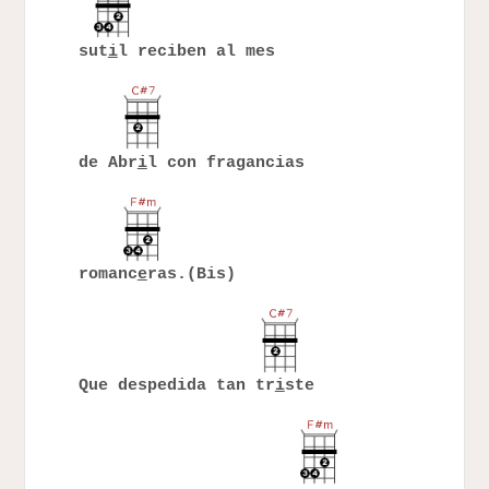
sut
i
l reciben al mes
de Abr
i
l con fragancias
romanc
e
ras.(Bis)
Que despedida tan tr
i
ste