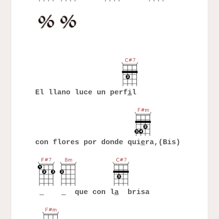
El llano luce un perf
i
l
con flores por donde qui
e
ra,(Bis)
que con l
a
brisa