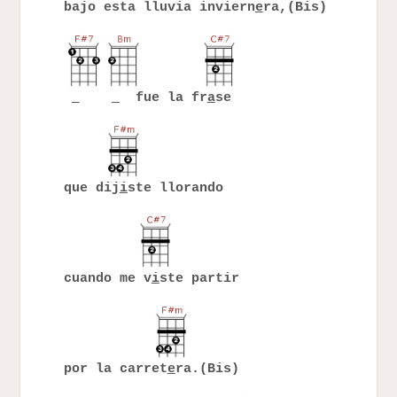
bajo esta lluvia inviern
e
ra,(Bis)
fue la fr
a
se
que dij
i
ste llorando
cuando me v
i
ste partir
por la carret
e
ra.(Bis)