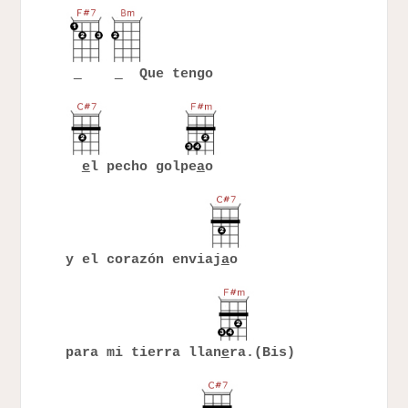
Que tengo
e
l pecho golpe
a
o
y el corazón enviaj
a
o
para mi tierra llan
e
ra.(Bis)