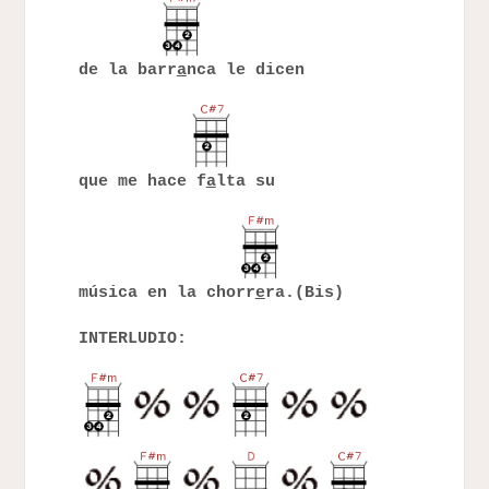
de la barr
a
nca le dicen
que me hace f
a
lta su
música en la chorr
e
ra.(Bis)
INTERLUDIO: