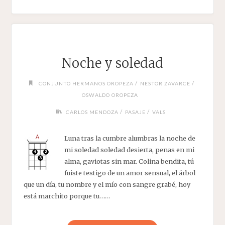
Noche y soledad
/
/
CONJUNTO HERMANOS OROPEZA
NESTOR ZAVARCE
OSWALDO OROPEZA
/
/
CARLOS MENDOZA
PASAJE
VALS
Luna tras la cumbre alumbras la noche de
mi soledad soledad desierta, penas en mi
alma, gaviotas sin mar. Colina bendita, tú
fuiste testigo de un amor sensual, el árbol
que un día, tu nombre y el mío con sangre grabé, hoy
está marchito porque tu……