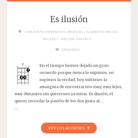
Es ilusión
/
CONJUNTO HERMANOS OROPEZA
GILBERTO MEJÍAS
/
PALAZZI
NESTOR ZAVARCE
ORQUÍDEA
En el tiempo hemos dejado un gran
recuerdo porque nunca lo supimos, no
supimos la verdad; hoy sufrimos la
amargura de encontrarnos muy, muy lejos,
muy distantes sin querernos ya mirar. Es ilusión, el
querer recordar la pasión de los dos junto al…
…
"ES
VER LOS ACORDES
ILUSIÓN"