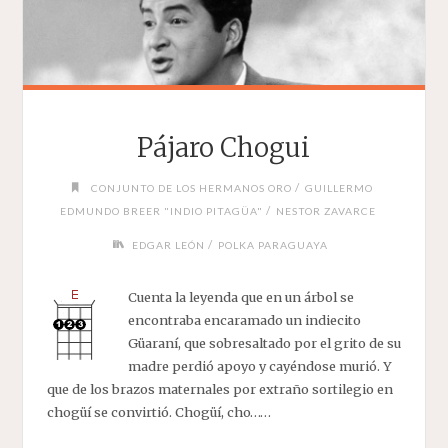
Pájaro Chogui
/
CONJUNTO DE LOS HERMANOS ORO
GUILLERMO
/
EDMUNDO BREER "INDIO PITAGÜA"
NESTOR ZAVARCE
/
EDGAR LEÓN
POLKA PARAGUAYA
Cuenta la leyenda que en un árbol se
encontraba encaramado un indiecito
Güaraní, que sobresaltado por el grito de su
madre perdió apoyo y cayéndose murió. Y
que de los brazos maternales por extraño sortilegio en
chogüí se convirtió. Chogüí, cho……