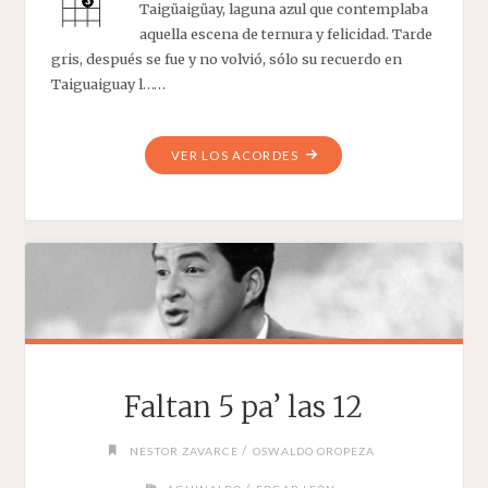
Taigüaigüay, laguna azul que contemplaba
aquella escena de ternura y felicidad. Tarde
gris, después se fue y no volvió, sólo su recuerdo en
Taiguaiguay l……
"TARDE
VER LOS ACORDES
GRIS"
Faltan 5 pa’ las 12
/
NESTOR ZAVARCE
OSWALDO OROPEZA