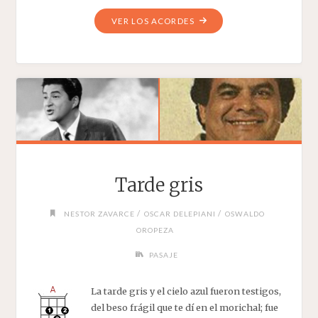
"PÁJARO
VER LOS ACORDES
CHOGUI"
Tarde gris
/
/
NESTOR ZAVARCE
OSCAR DELEPIANI
OSWALDO
OROPEZA
PASAJE
La tarde gris y el cielo azul fueron testigos,
del beso frágil que te dí en el morichal; fue