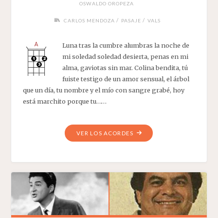
OSWALDO OROPEZA
/
/
CARLOS MENDOZA
PASAJE
VALS
Luna tras la cumbre alumbras la noche de
mi soledad soledad desierta, penas en mi
alma, gaviotas sin mar. Colina bendita, tú
fuiste testigo de un amor sensual, el árbol
que un día, tu nombre y el mío con sangre grabé, hoy
está marchito porque tu……
"NOCHE
VER LOS ACORDES
Y
SOLEDAD"