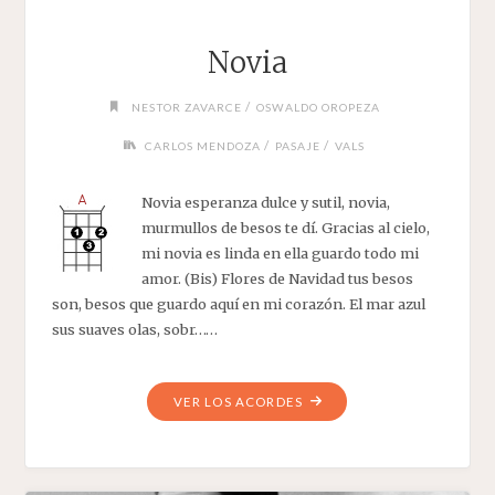
Novia
/
NESTOR ZAVARCE
OSWALDO OROPEZA
/
/
CARLOS MENDOZA
PASAJE
VALS
Novia esperanza dulce y sutil, novia,
murmullos de besos te dí. Gracias al cielo,
mi novia es linda en ella guardo todo mi
amor. (Bis) Flores de Navidad tus besos
son, besos que guardo aquí en mi corazón. El mar azul
sus suaves olas, sobr……
"NOVIA"
VER LOS ACORDES