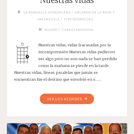
Nuestras vidas
/
LA RONDALLA VENEZOLANA
ORLANDO DE LA ROSA Y
/
VALENZUELA
TITO RODRÍGUEZ
/
BOLERO
CARLOS MENDOZA
Nuestras vidas, vidas fracasadas por la
incomprensión Nuestras vidas pudieron
ser algo pero no son nada se han perdido
como la mañana se pierde en la tarde.
Nuestras vidas, líneas paralelas que jamás se
encuentran fue el destino que envolvió en s……
"NUESTRAS
VER LOS ACORDES
VIDAS"