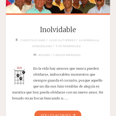
Inolvidable
/
/
CHEO FELICIANO
JULIO GUTIÉRREZ
LA RONDALLA
/
VENEZOLANA
TITO RODRÍGUEZ
/
BOLERO
CARLOS MENDOZA
En la vida hay amores que nunca pueden
olvidarse, imborrables momentos que
siempre guarda el corazón, porque aquello
que un día nos hizo temblar de alegría es
mentira que hoy pueda olvidarse con un nuevo amor. He
besado otras bocas buscando n……
"INOLVIDABLE"
VER LOS ACORDES