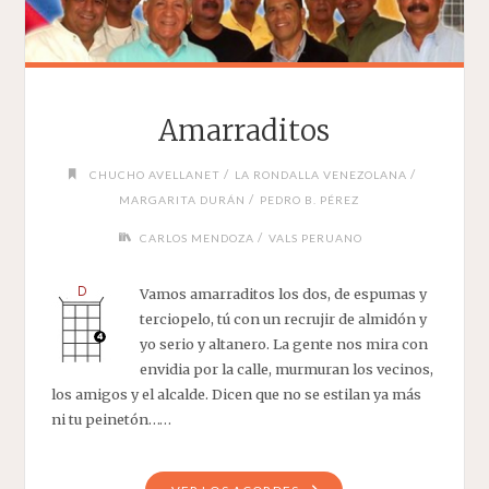
Amarraditos
/
/
CHUCHO AVELLANET
LA RONDALLA VENEZOLANA
/
MARGARITA DURÁN
PEDRO B. PÉREZ
/
CARLOS MENDOZA
VALS PERUANO
Vamos amarraditos los dos, de espumas y
terciopelo, tú con un recrujir de almidón y
yo serio y altanero. La gente nos mira con
envidia por la calle, murmuran los vecinos,
los amigos y el alcalde. Dicen que no se estilan ya más
ni tu peinetón……