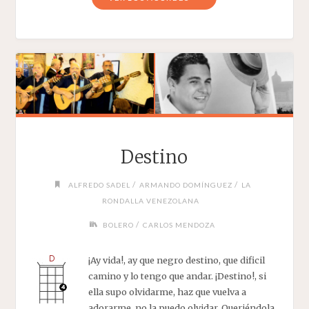
Destino
/
/
ALFREDO SADEL
ARMANDO DOMÍNGUEZ
LA
RONDALLA VENEZOLANA
/
BOLERO
CARLOS MENDOZA
¡Ay vida!, ay que negro destino, que dificil
camino y lo tengo que andar. ¡Destino!, si
ella supo olvidarme, haz que vuelva a
adorarme, no la puedo olvidar. Queriéndola