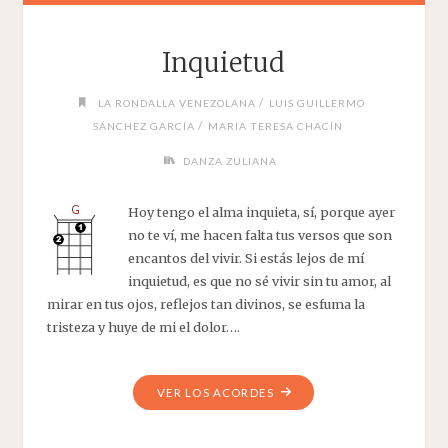
Inquietud
/
LA RONDALLA VENEZOLANA
LUIS GUILLERMO
/
SÁNCHEZ GARCÍA
MARIA TERESA CHACÍN
DANZA ZULIANA
Hoy tengo el alma inquieta, sí, porque ayer
no te ví, me hacen falta tus versos que son
encantos del vivir. Si estás lejos de mí
inquietud, es que no sé vivir sin tu amor, al
mirar en tus ojos, reflejos tan divinos, se esfuma la
tristeza y huye de mi el dolor….
"INQUIETUD"
VER LOS ACORDES