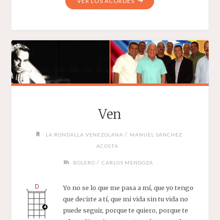
"AMARRADITOS"
VER LOS ACORDES
Ven
/
LA RONDALLA VENEZOLANA
MANUEL SÁNCHEZ
ACOSTA
/
BOLERO
CARLOS MENDOZA
Yo no se lo que me pasa a mí, que yo tengo
que decirte a tí, que mi vida sin tu vida no
puede seguir, porque te quiero, porque te