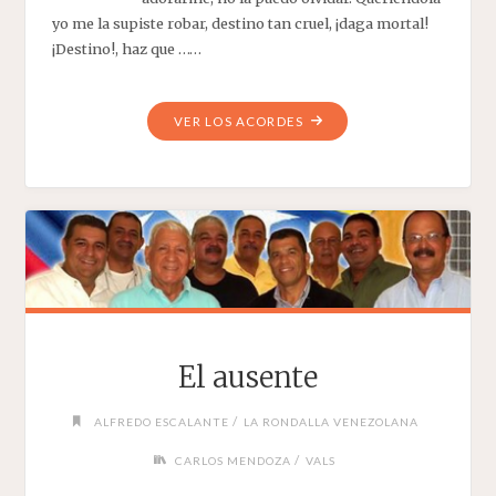
yo me la supiste robar, destino tan cruel, ¡daga mortal!
¡Destino!, haz que ……
"DESTINO"
VER LOS ACORDES
El ausente
/
ALFREDO ESCALANTE
LA RONDALLA VENEZOLANA
/
CARLOS MENDOZA
VALS