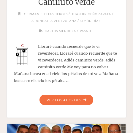
Caminito verde
/
/
GERMAN FLEITAS BEROES
JUAN BRICEÑO ZAPATA
/
LA RONDALLA VENEZOLANA
SIMÓN DÍAZ
/
CARLOS MENDOZA
PASAJE
Lloraré cuando recuerde que te vi
reverdecer, Lloraré cuando recuerde que te
vi reverdecer. Adiós caminito verde, adiós
caminito verde Me voy para no volver.
Mañana busca en el cielo los pétalos de mi voz, Mañana
busca en el cielo los pétalo……
"CAMINITO
VER LOS ACORDES
VERDE"