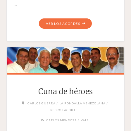
…
"CON
VER LOS ACORDES
MIS
CANCIONES"
Cuna de héroes
/
/
CARLOS GUERRA
LA RONDALLA VENEZOLANA
PEDRO LACORTE
/
CARLOS MENDOZA
VALS