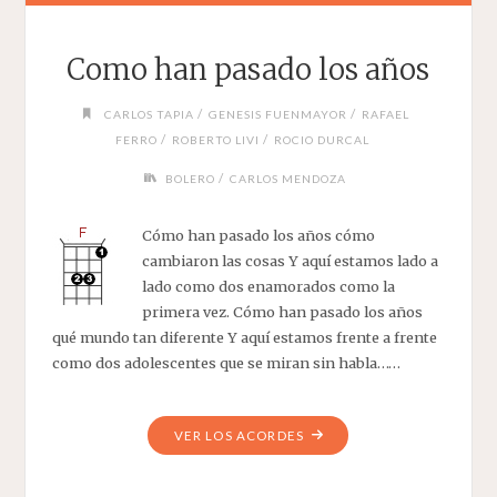
Como han pasado los años
/
/
CARLOS TAPIA
GENESIS FUENMAYOR
RAFAEL
/
/
FERRO
ROBERTO LIVI
ROCIO DURCAL
/
BOLERO
CARLOS MENDOZA
Cómo han pasado los años cómo
cambiaron las cosas Y aquí estamos lado a
lado como dos enamorados como la
primera vez. Cómo han pasado los años
qué mundo tan diferente Y aquí estamos frente a frente
como dos adolescentes que se miran sin habla……
"COMO
VER LOS ACORDES
HAN
PASADO