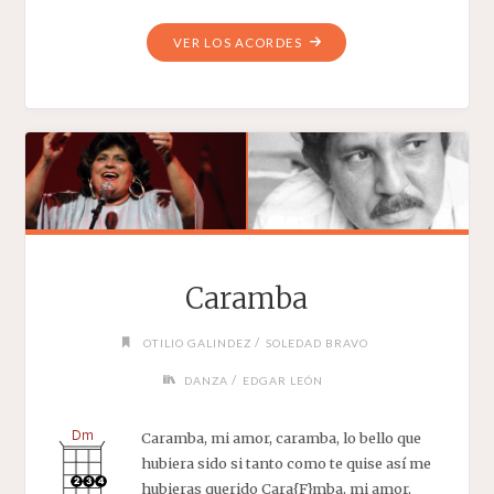
"MI
VER LOS ACORDES
TRIPÓN"
Caramba
/
OTILIO GALINDEZ
SOLEDAD BRAVO
/
DANZA
EDGAR LEÓN
Caramba, mi amor, caramba, lo bello que
hubiera sido si tanto como te quise así me
hubieras querido Cara{F}mba, mi amor,