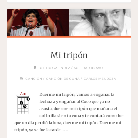
Mi tripón
/
OTILIO GALINDEZ
SOLEDAD BRAVO
/
/
CANCIÓN
CANCIÓN DE CUNA
CARLOS MENDOZA
Duerme mi tripón, vamos a engañar la
lechuz a y engañar al Coco que ya no
asusta, duerme mi tripón que mañana el
sol brillará en tu cuna y te contará como fue
que un día perdió la luna, duerme mi tripón. Duerme mi
tripón, ya se fue la tarde ……