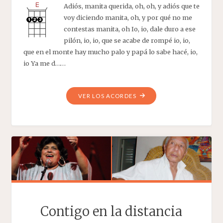
Adiós, manita querida, oh, oh, y adiós que te
voy diciendo manita, oh, y por qué no me
contestas manita, oh Io, io, dale duro a ese
pilón, io, io, que se acabe de rompé io, io,
que en el monte hay mucho palo y papá lo sabe hacé, io,
io Ya me d……
"CANTOS
VER LOS ACORDES
DE
PILON"
Contigo en la distancia