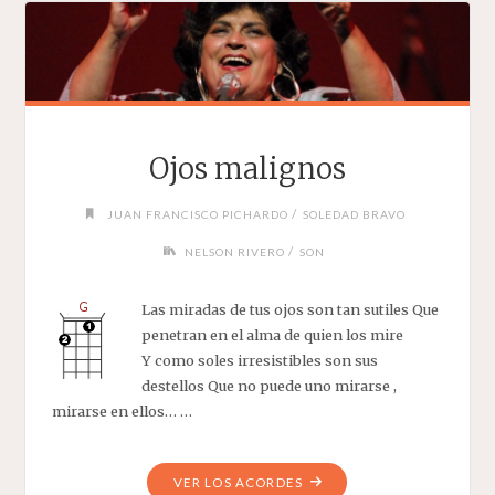
Ojos malignos
/
JUAN FRANCISCO PICHARDO
SOLEDAD BRAVO
/
NELSON RIVERO
SON
Las miradas de tus ojos son tan sutiles Que
penetran en el alma de quien los mire
Y como soles irresistibles son sus
destellos Que no puede uno mirarse ,
mirarse en ellos… …
"OJOS
VER LOS ACORDES