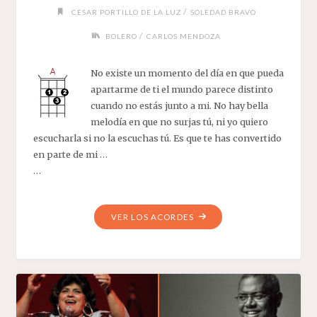
/
CESAR PORTILLO DE LA LUZ
SOLEDAD BRAVO
/
BOLERO
CARLOS MENDOZA
No existe un momento del día en que pueda
apartarme de ti el mundo parece distinto
cuando no estás junto a mi. No hay bella
melodía en que no surjas tú, ni yo quiero
escucharla si no la escuchas tú. Es que te has convertido
en parte de mi …
…
"CONTIGO
VER LOS ACORDES
EN
LA
DISTANCIA"