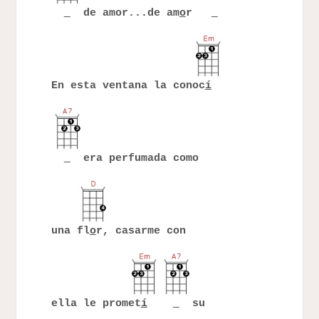
de amor...de am
o
r
En esta ventana la conoc
í
era perfumada como
una fl
o
r, casarme con
ella le promet
í
su