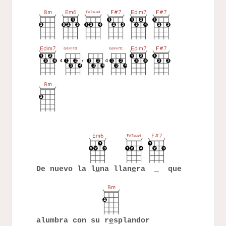
De nuevo la l
u
na llan
e
ra
que
alumbra con su r
e
splandor