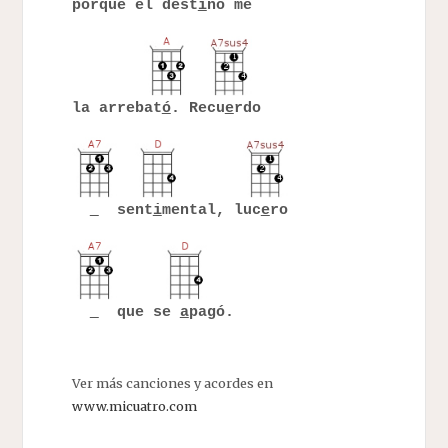
porque el dest
i
no me
la arrebat
ó
. Recu
e
rdo
sent
i
mental, luc
e
ro
que se
a
pagó.
Ver más canciones y acordes en
www.micuatro.com