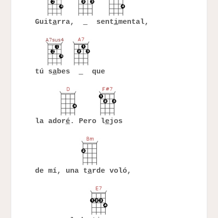
Guit
a
rra,
sent
i
mental,
tú s
a
bes
que
la ador
é
. Pero l
e
jos
de mí, una t
a
rde voló,