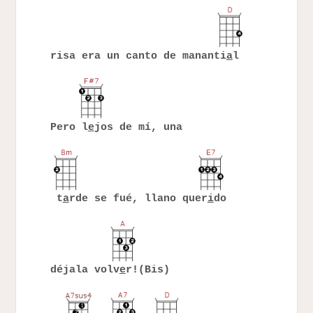
risa era un canto de mananti
a
l
Pero l
e
jos de mí, una
t
a
rde se fué, llano quer
i
do
déjala volv
e
r!(Bis)