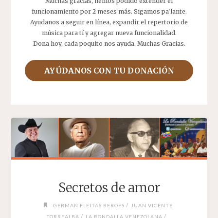
Muchas gracias, hemos podido extender el
funcionamiento por 2 meses más. Sigamos pa'lante.
Ayudanos a seguir en línea, expandir el repertorio de
música para tí y agregar nueva funcionalidad.
Dona hoy, cada poquito nos ayuda. Muchas Gracias.
AYÚDANOS CON TU DONACIÓN
Secretos de amor
/
GERMAN FLEITAS BEROES
JUAN VICENTE
/
/
TORREALBA
LA RONDALLA VENEZOLANA