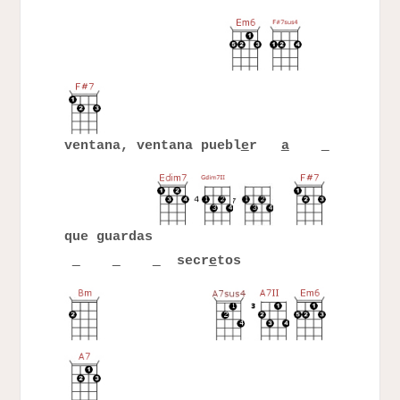
ventana, ventana puebl
e
r
a
que guardas
secr
e
tos