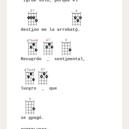
t
a
rde voló, porque el
dest
i
no me la arrebat
ó
.
Recu
e
rdo
sent
i
mental,
luc
e
ro
que
se
a
pagó.