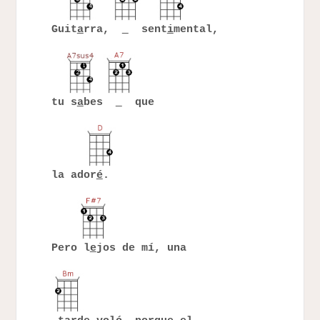
Guit
a
rra,
sent
i
mental,
tu s
a
bes
que
la ador
é
.
Pero l
e
jos de mí, una